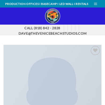
Skip
PRODUCTION OFFICES I BASECAMP I LED WALL I RENTALS
to
content
CALL (818) 842 - 2828
DAVE@THEVENICEBEACHSTUDIOS.COM
ADD TO
WISHLIST