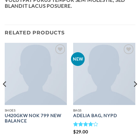
BLANDIT LACUS POSUERE.
RELATED PRODUCTS
ADD TO
ADD TO
NEW
WISHLIST
WISHLIST
SHOES
BAGS
U420GKW NOK 799 NEW
ADELIA BAG, NYPD
BALANCE
RATED
$
29.00
4
OUT